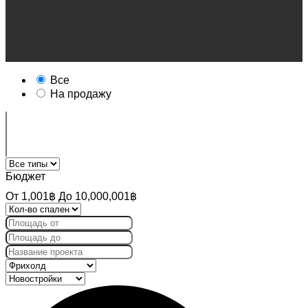
Все
На продажу
Бюджет
От
1,001฿
До
10,000,001฿