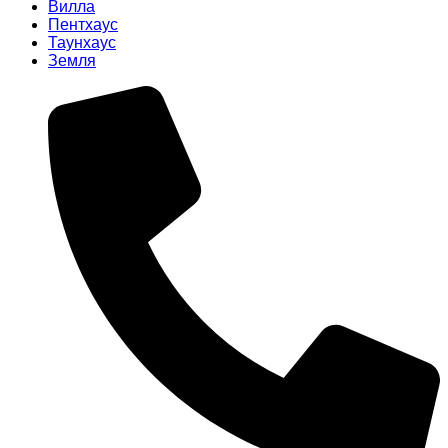
Вилла
Пентхаус
Таунхаус
Земля